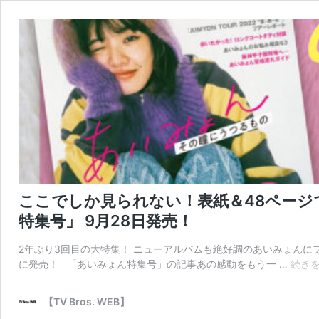
ここでしか見られない！表紙＆48ページで総力
特集号」 9月28日発売！
2年ぶり3回目の大特集！ ニューアルバムも絶好調のあいみょんにフィーチ
に発売！ 「あいみょん特集号」の記事あの感動をもう一 …
続き
【TV Bros. WEB】