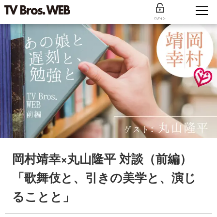
ログイン
岡村靖幸×丸山隆平 対談（前編）
「歌舞伎と、引きの美学と、演じ
ることと」