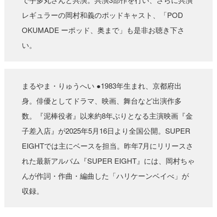
レギュラーの岡村和義のポッドキャスト、「POD
OKUMADE ーポッド、奥まで」も是非お聴き下さ
い。
まるやま・りゅうへい ●1983年生まれ、京都府出
身。俳優としてドラマ、映画、舞台など出演作多
数。『泥棒役者』以来約8年ぶりとなる主演映画『金
子差入店』が2025年5月16日より全国公開。SUPER
EIGHTでは主にベースを担当。昨年7月にリリースさ
れた最新アルバム『SUPER EIGHT』には、岡村ちゃ
んが作詞・作曲・編曲した「ハリケーンベイべ」が
収録。