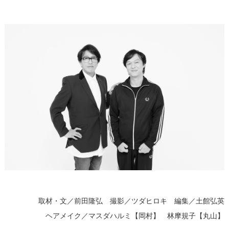
取材・文／前田隆弘 撮影／ツダヒロキ 編集／土館弘英
ヘアメイク／マスダハルミ【岡村】 林摩規子【丸山】