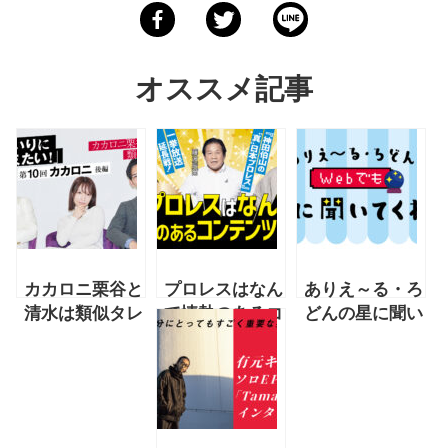
オススメ記事
カカロニ栗谷と
プロレスはなん
ありえ～る・ろ
清水は類似タレ
て情熱のあるコ
どんの星に聞い
ント!?【連載
ンテンツなん
てくれ！
「清水あいりに
だ！【連載『神
2025年新春ス
ツッコミた
田伯山の“真”日
ペシャル！
い！」第10回
本プロレス』一
カカロニ後編】
挙放送・延長