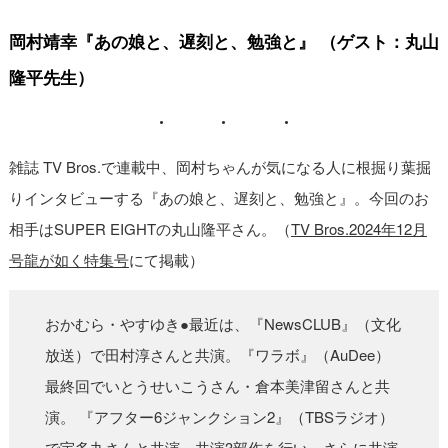
岡村靖幸『あの娘と、遅刻と、勉強と』
（ゲスト：丸山
隆平先生）
雑誌 TV Bros.で連載中、岡村ちゃんが気になる人に根掘り葉掘
りインタビューする『あの娘と、遅刻と、勉強と』。今回のお
相手はSUPER EIGHTの丸山隆平さん。（
TV Bros.2024年12月
号龍が如く特集号
にて掲載）
おかむら・やすゆき●最近は、『NewsCLUB』（文化
放送）で田村淳さんと共演。『ワラボ』（AuDee）
最終回でいとうせいこうさん・倉本美津留さんと共
演。 『アフター6ジャンクション2』（TBSラジオ）
で宇多丸さんと共演。共演3部作を行い、さらに共演