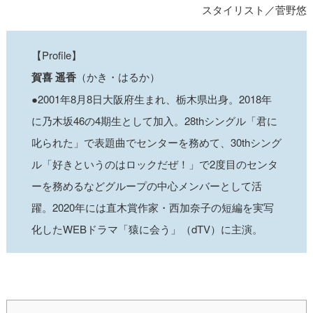
スタイリスト／菅野悠
【Profile】
賀喜 遥香
（かき・はるか）
●2001年8月8日大阪府生まれ、栃木県出身。2018年
に乃木坂46の4期生として加入。28thシングル「君に
叱られた」で表題曲でセンターを務めて、30thシング
ル「好きというのはロックだぜ！」で2度目のセンタ
ーを務めるなどグループの中心メンバーとして活
躍。2020年には直木賞作家・西加奈子の短編を実写
化したWEBドラマ「猿に会う」（dTV）に主演。