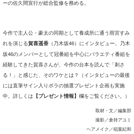
ーの佐久間宣行が総合監修を務める。
今作で主人公・豪太の同期として養成所に通う雨宮すみ
れを演じる
（乃木坂46）にインタビュー。乃木
賀喜遥香
坂46のメンバーとして冠番組を中心にバラエティ番組を
経験してきた賀喜さんが、今作の台本を読んで「刺さ
る！」と感じた、そのワケとは？（インタビューの最後
には直筆サイン入りポラの抽選プレゼント企画も実施
中。詳しくは
欄をご覧ください。）
【プレゼント情報】
取材・文／編集部
撮影／倉持アユミ
ヘアメイク／稲葉紀和