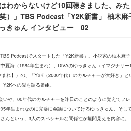
割はわからないけど10回聴きました、み
）」TBS Podcast「Y2K新書」 柚木
っきゅん インタビュー 02
日にTBS Podcastでスタートした「Y2K新書」。小説家の柚木麻子
中夏海（1984年生まれ）、DIVAのゆっきゅん（イマジナリー1
年生まれ】）の、「Y2K（2000年代）のカルチャーが大好き」
、Y2Kへの愛を語る番組。
会いや、00年代のカルチャーを昨日のことのように覚えてフ
95年生まれなのに完璧に会話についてけるゆっきゅん、そし
中さんという、3人のスペシャルな関係性が垣間見える内容に。