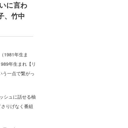
たいに言わ
麻子、竹中
（1981年生ま
989年生まれ【リ
という一点で繋がっ
レッシュに話せる柚
てさりげなく番組