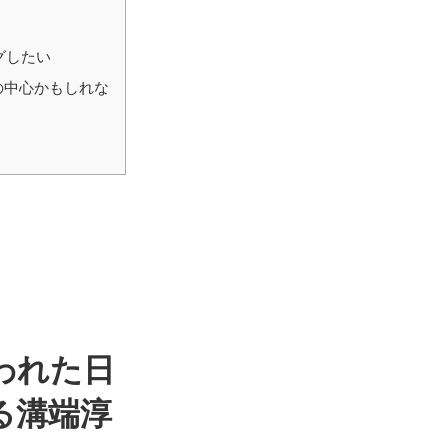
グしたい
の中心かもしれな
われた日
る溝端淳