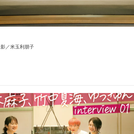
撮影／米玉利朋子
！