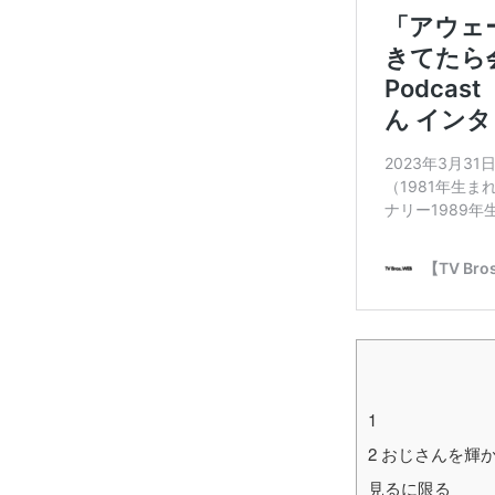
1
2
おじさんを輝か
見るに限る