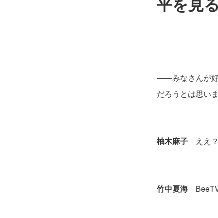
平を見
――みなさんが
だろうとは思い
柚木麻子
ええ？ 
竹中夏海
BeeT