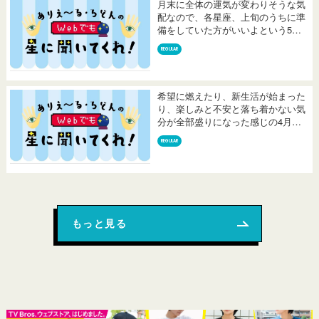
月末に全体の運気が変わりそうな気
配なので、各星座、上旬のうちに準
備をしていた方がいいよという5月
です...
REGULAR
希望に燃えたり、新生活が始まった
り、楽しみと不安と落ち着かない気
分が全部盛りになった感じの4月。
みな...
REGULAR
もっと見る