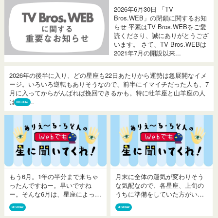
2026年6月30日 「TV
Bros.WEB」の閉鎖に関するお知
らせ 平素はTV Bros.WEBをご愛
読くださり、誠にありがとうござ
います。 さて、TV Bros.WEBは
2021年7月の開設以来...
2026年の後半に入り、どの星座も22日あたりから運勢は急展開なイメ
ージ。いろいろ逆転もありそうなので、前半にイマイチだった人も、7
月に入ってからがんばれば挽回できるかも。特に牡羊座と山羊座の人
は、諦...
REGULAR
もう6月。1年の半分まで来ちゃ
月末に全体の運気が変わりそう
ったんですねー。早いですね
な気配なので、各星座、上旬の
ー。そんな6月は、星座によって
うちに準備をしていた方がいい
は激的な変化をしそうな転換
よという5月です。特に新しいこ
REGULAR
REGULAR
期。がんばって続けてきたこと
とに挑戦しようとしている人