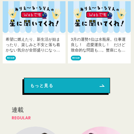
の結果が出やすいときです。望
は、5月に入ったらすぐ気持ちだ
んだ結果にならなかったときは
けでも準備に取りかかった方が
この...
良...
希望に燃えたり、新生活が始ま
3月の運勢1位は水瓶座。仕事運
ったり、楽しみと不安と落ち着
良し！ 恋愛運良し！ だけど
かない気分が全部盛りになった
致命的な問題も…。蟹座にもい
感じの4月。みなさん、どうお過
いことあるかもよ。 3月は「春
REGULAR
REGULAR
ごしですか？ とりあえず占い
の始まり」って感じだけど、世
なんかを読んで、この先のこと
間的には「期末」。占い的には
をぼんやり考えてみてくださ
「いい運気を呼び込むため
い。...
に、...
もっと見る
連載
REGULAR