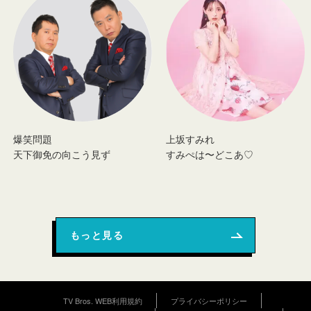
爆笑問題
上坂すみれ
天下御免の向こう見ず
すみぺは〜どこあ♡
もっと見る
TV Bros. WEB利用規約
プライバシーポリシー